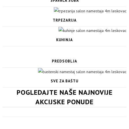
SPAVAĆA SOBA
TRPEZARIJA
KUHINJA
PREDSOBLJA
SVE ZA BAŠTU
POGLEDAJTE NAŠE NAJNOVIJE
AKCIJSKE PONUDE
PROIZVODI SA STILOM
Kruna našeg poslovanja je stručan odabir proizvoda. Proizvode koje
nudimo u našim salonima, a neke od njih i sami proizvodimo, su