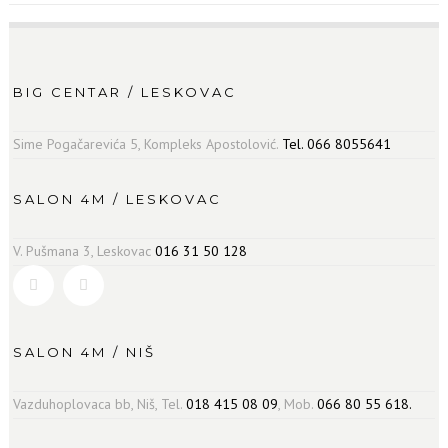
BIG CENTAR / LESKOVAC
Sime Pogačarevića 5, Kompleks Apostolović.
Tel. 066 8055641
SALON 4M / LESKOVAC
V. Pušmana 3, Leskovac
016 31 50 128
SALON 4M / NIŠ
Vazduhoplovaca bb, Niš, Tel.
018 415 08 09
, Mob.
066 80 55 618.