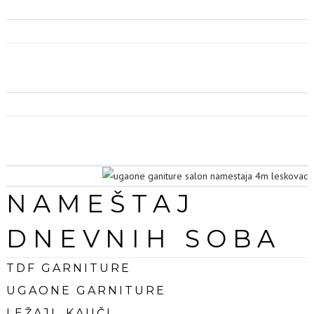
vrhunskog kvaliteta i modernog izgleda.
12.000 M²
MEGA SALON NAMEŠTAJA 4M na 12.000 m² najveći izložbeni prostor
nameštaja u Srbiji. Uređenje salon prepušteno je profesionalni
dekoraterima. Prostran i dobar vizuelni pregled izloženih proizvoda.
PAMETAN IZBOR
Naša ponuda proizvoda od tapaciranog i pločastog nameštaja do
baštenskih garnitura, čini jedan skup proizvoda „SVE NA JEDNOM
MESTU“. U ponudu uvršćujemo proizvode koji vam trebaju.
NAMEŠTAJ
DNEVNIH SOBA
TDF GARNITURE
UGAONE GARNITURE
LEŽAJI, KAUČI