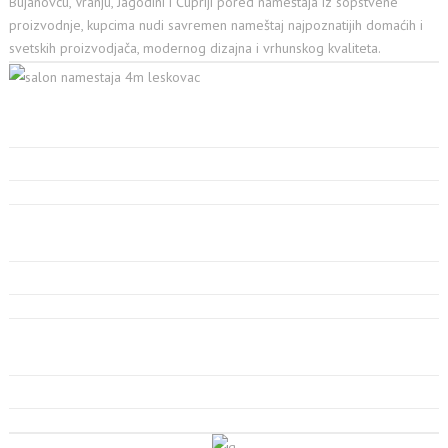
Bujanovcu, Vranju, Jagodini i Ćupriji pored nameštaja iz sopstvene
proizvodnje, kupcima nudi savremen nameštaj najpoznatijih domaćih i
svetskih proizvodjača, modernog dizajna i vrhunskog kvaliteta.
LJUBAZNOST
Obučeno osoblje pomaže vam u odabiru proizvoda
OPREMLJENOST
Opremljenost salon proizvodima se stalno obnavlja
IZBOR
Najveći izbor nameštaja na jugu Srbije u svojim salonima