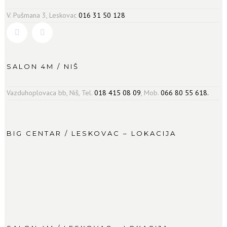
V. Pušmana 3, Leskovac
016 31 50 128
SALON 4M / NIŠ
Vazduhoplovaca bb, Niš, Tel.
018 415 08 09
, Mob.
066 80 55 618.
BIG CENTAR / LESKOVAC – LOKACIJA