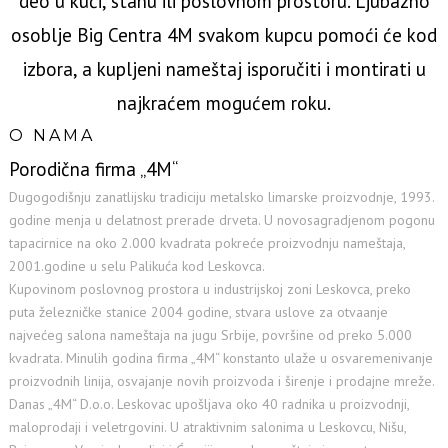
deo u kući, stanu ili poslovnom prostoru. Ljubazno
osoblje Big Centra 4M svakom kupcu pomoći će kod
izbora, a kupljeni nameštaj isporučiti i montirati u
najkraćem mogućem roku.
O NAMA
Porodična firma „4M“
Dugogodišnju zanatlijsku tradiciju metalsko limarske proizvodnje, 1993.
godine menja u delatnost prerade drveta. U novosagradjenom pogonu
tapacirnice na oko 2.000 kvadrata pokreće proizvodnju nameštaja,
2001.godine u selu Palikuća kod Leskovca.
Kupovinom poslovnog prostora u industrijskoj zoni Leskovca, preko
puta železničke stanice 2004 godine, stvara uslove za otvaanje
najvećeg salona nameštaja na jugu Srbije, površine od preko 5.000
kvadrata. Minulih godina firma „4M“ konstanto ulaže u osvaremenivanje
proizvodnih linija, osvajanje novih proizvoda i širenje i prodajne mreže.
Danas „4M“ D.o.o. Leskovac upošljava oko 40 radnika u proizvodnji,
maloprodaji i veletrgovini. U atraktivnim salonima u Leskovcu, Nišu,