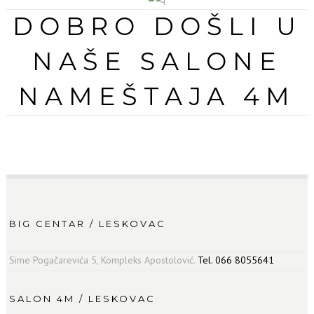
DOBRO DOŠLI U
NAŠE SALONE
NAMEŠTAJA 4M
SVE NA JEDNOM MESTU,
PO NAJPOVOLJNIJIM CENAMA !!!
BIG CENTAR / LESKOVAC
Sime Pogačarevića 5, Kompleks Apostolović.
Tel. 066 8055641
SALON 4M / LESKOVAC