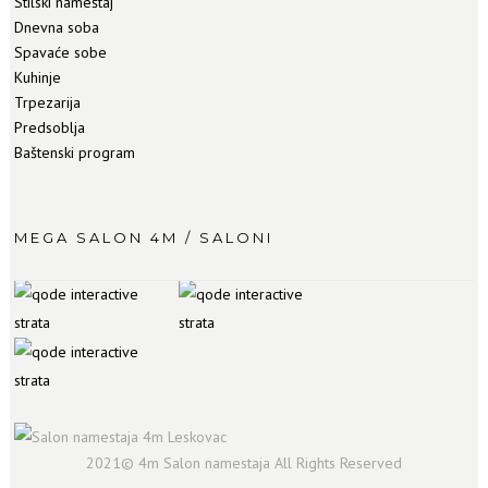
Stilski nameštaj
Dnevna soba
Spavaće sobe
Kuhinje
Trpezarija
Predsoblja
Baštenski program
MEGA SALON 4M / SALONI
2021© 4m Salon namestaja All Rights Reserved