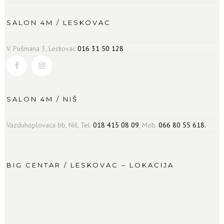
SALON 4M / LESKOVAC
V. Pušmana 3, Leskovac
016 31 50 128
SALON 4M / NIŠ
Vazduhoplovaca bb, Niš, Tel.
018 415 08 09
, Mob.
066 80 55 618.
BIG CENTAR / LESKOVAC – LOKACIJA