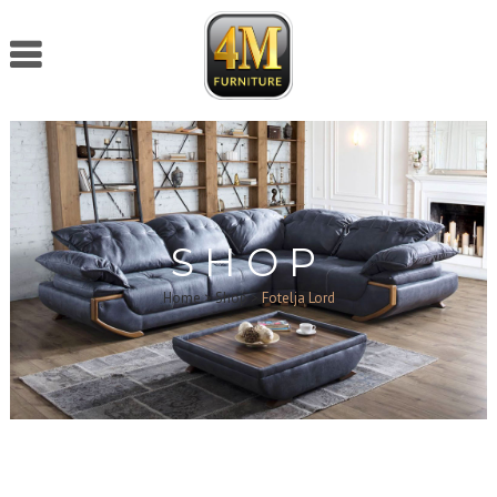
SHOP
Home
>
Shop
>
Fotelja Lord