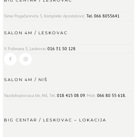
Sime Pogačarevića 5, Kompleks Apostolović.
Tel. 066 8055641
SALON 4M / LESKOVAC
V. Pušmana 3, Leskovac
016 31 50 128
SALON 4M / NIŠ
Vazduhoplovaca bb, Niš, Tel.
018 415 08 09
, Mob.
066 80 55 618.
BIG CENTAR / LESKOVAC – LOKACIJA