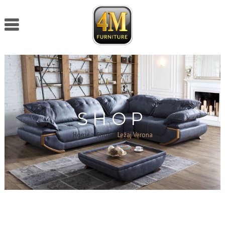
SHOP
Home
>
Shop
>
Ležaj Verona