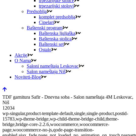
trpezarijske stolice
trpezarijski stolovi
Predsoblja
komplet predsoblja
Cipelari
Baštenski program
Baštenska ljuljaška
Baštenska stolica
Baštenski set
Ostalo
Akcije
O Nama
Saloni nameštaja Leskovac
Salon nameštaja Niš
Noviteti-Blog
TDF garnitura Safir - Dnevna soba - Salon nameštaja 4M Leskovac,
Niš
12034
wp-singular,product-template-default,single,single-product,postid-
15783,wp-theme-bridge,wp-child-theme-bridge-child,theme-
bridge,bridge-core-2.2.6,woocommerce,woocommerce-
page,woocommerce-no-js,qode-page-transition-
enabled,ajax_fade,page_not_loaded,,no_animation_on_touch,paspart