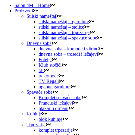
Salon 4M – Home
Proizvodi
Stilski nameštaj
stilski nameštaj – garniture
stilski nameštaj – stolice
stilski nameštaj – trpezarije
stilski nameštaj – spavaće sobe
Dnevna soba
dnevna soba – komode i vitrine
dnevna soba – trosedi i ležajevi
Fotelje
Klub stočići
tdf
tv komode
TV Regali
ugaone garniture
Spavaće sobe
Komplet spavaće sobe
Francuski ležajevi
plakari i ormani
Kuhinje
blok kuhinje
Trpezarija
komplet trpezarije