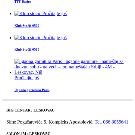
TTF Burito
Pročitajte još
Klub Stočić 0502
Pročitajte još
Klub Stočić 0515
Pročitajte još
Ugaona garnitura Paris
BIG CENTAR / LESKOVAC
Sime Pogačarevića 5, Kompleks Apostolović.
Tel. 066 8055641
SALON 4M / LESKOVAC