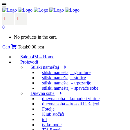
0
No products in the cart.
Cart
Total:
0.00
рсд
Salon 4M – Home
Proizvodi
Stilski nameštaj
stilski nameštaj – garniture
stilski nameštaj – stolice
stilski nameštaj – trpezarije
stilski nameštaj – spavaće sobe
Dnevna soba
dnevna soba – komode i vitrine
dnevna soba – trosedi i ležajevi
Fotelje
Klub stočići
tdf
tv komode
TV Regali