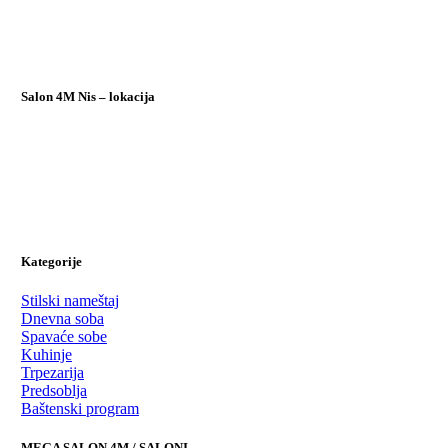
Salon 4M Nis – lokacija
Kategorije
Stilski nameštaj
Dnevna soba
Spavaće sobe
Kuhinje
Trpezarija
Predsoblja
Baštenski program
MEGA SALON 4M / SALONI