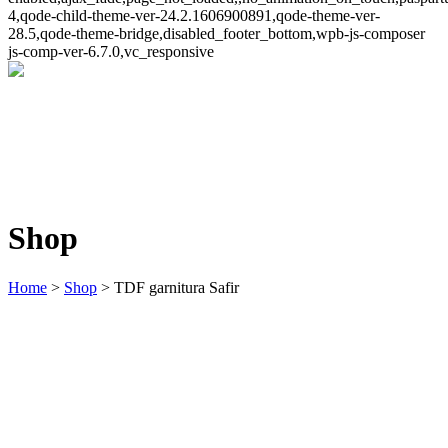
4,qode-child-theme-ver-24.2.1606900891,qode-theme-ver-
28.5,qode-theme-bridge,disabled_footer_bottom,wpb-js-composer
js-comp-ver-6.7.0,vc_responsive
Shop
Home
>
Shop
>
TDF garnitura Safir