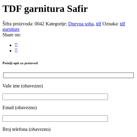
TDF garnitura Safir
Šifra proizvoda:
0042
Kategorije:
Dnevna soba
,
tdf
Oznaka:
tdf
garniture
Share on:
Pošalji upit za proizvod
Vaše ime (obavezno)
Email (obavezno)
Broj telefona (obavezno)