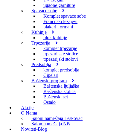
ugaone garniture
Spavaće sobe
Komplet spavaće sobe
Francuski ležajevi
plakari i ormani
Kuhinje
blok kuhinje
Trpezarija
komplet trpezarije
trpezarijske stolice
trpezarijski stolovi
Predsoblja
komplet predsoblja
Cipelari
Baštenski program
Baštenska ljuljaška
Baštenska stolica
Baštenski set
Ostalo
Akcije
O Nama
Saloni nameštaja Leskovac
Salon nameštaja Niš
Noviteti-Blog