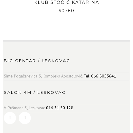
KLUB STOČIĆ KATARINA
60×60
BIG CENTAR / LESKOVAC
Sime Pogačarevića 5, Kompleks Apostolović.
Tel. 066 8055641
SALON 4M / LESKOVAC
V. Pušmana 3, Leskovac
016 31 50 128