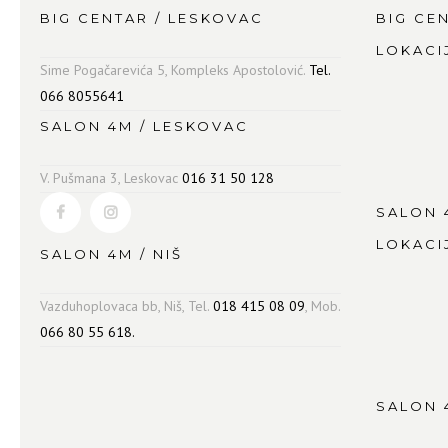
BIG CENTAR / LESKOVAC
BIG CE
LOKACI
Sime Pogačarevića 5, Kompleks Apostolović.
Tel.
066 8055641
SALON 4M / LESKOVAC
V. Pušmana 3, Leskovac
016 31 50 128
SALON 
LOKACI
SALON 4M / NIŠ
Vazduhoplovaca bb, Niš, Tel.
018 415 08 09
, Mob.
066 80 55 618.
SALON 