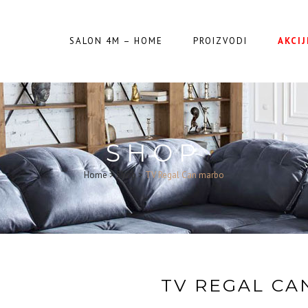
SALON 4M – HOME
PROIZVODI
AKCIJ
SHOP
Home
>
Shop
>
TV Regal Can marbo
TV REGAL CA