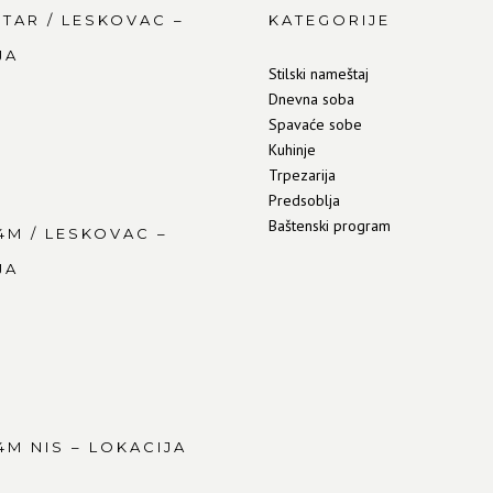
NTAR / LESKOVAC –
KATEGORIJE
JA
Stilski nameštaj
Dnevna soba
Spavaće sobe
Kuhinje
Trpezarija
Predsoblja
Baštenski program
4M / LESKOVAC –
JA
4M NIS – LOKACIJA