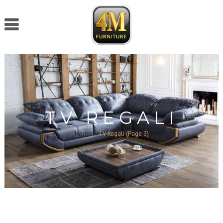
TV REGALI
Home
>
TV Regali
(Page 3)