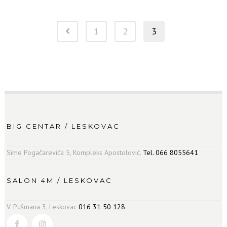
1
2
3
BIG CENTAR / LESKOVAC
Sime Pogačarevića 5, Kompleks Apostolović.
Tel. 066 8055641
SALON 4M / LESKOVAC
V. Pušmana 3, Leskovac
016 31 50 128