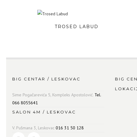
TROSED LABUD
BIG CENTAR / LESKOVAC
BIG CE
LOKACI
Sime Pogačarevića 5, Kompleks Apostolović.
Tel.
066 8055641
SALON 4M / LESKOVAC
V. Pušmana 3, Leskovac
016 31 50 128