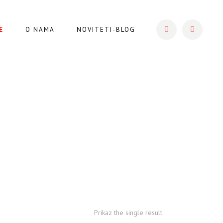
E
O NAMA
NOVITETI-BLOG
Prikaz the single result