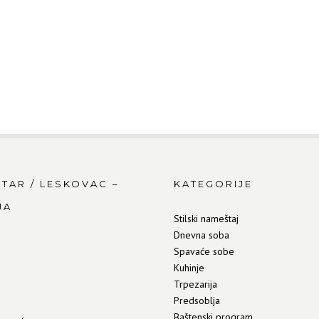
NTAR / LESKOVAC –
KATEGORIJE
JA
Stilski nameštaj
Dnevna soba
Spavaće sobe
Kuhinje
Trpezarija
Predsoblja
Baštenski program