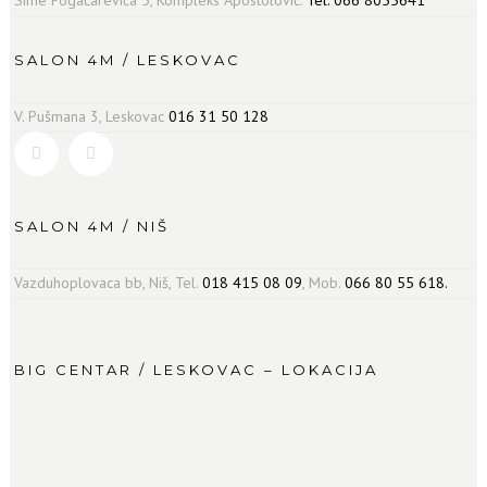
Sime Pogačarevića 5, Kompleks Apostolović.
Tel. 066 8055641
SALON 4M / LESKOVAC
V. Pušmana 3, Leskovac
016 31 50 128
SALON 4M / NIŠ
Vazduhoplovaca bb, Niš, Tel.
018 415 08 09
, Mob.
066 80 55 618.
BIG CENTAR / LESKOVAC – LOKACIJA