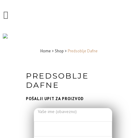
SHOP
Home
>
Shop
>
Predsoblje Dafne
PREDSOBLJE
DAFNE
POŠALJI UPIT ZA PROIZVOD
Vaše ime (obavezno)