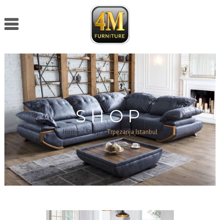
SHOP
Home
>
Shop
>
Trpezarija Istanbul