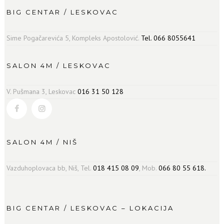
BIG CENTAR / LESKOVAC
Sime Pogačarevića 5, Kompleks Apostolović.
Tel. 066 8055641
SALON 4M / LESKOVAC
V. Pušmana 3, Leskovac
016 31 50 128
SALON 4M / NIŠ
Vazduhoplovaca bb, Niš, Tel.
018 415 08 09
, Mob.
066 80 55 618.
BIG CENTAR / LESKOVAC – LOKACIJA