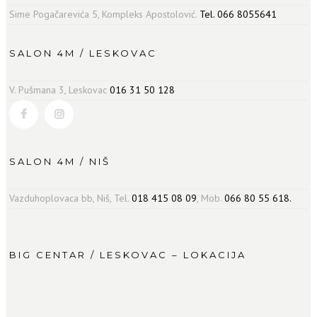
Sime Pogačarevića 5, Kompleks Apostolović.
Tel. 066 8055641
SALON 4M / LESKOVAC
V. Pušmana 3, Leskovac
016 31 50 128
SALON 4M / NIŠ
Vazduhoplovaca bb, Niš, Tel.
018 415 08 09
, Mob.
066 80 55 618.
BIG CENTAR / LESKOVAC – LOKACIJA