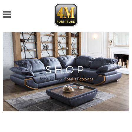
SHOP
Home
>
Shop
>
Fotelja Potkovica