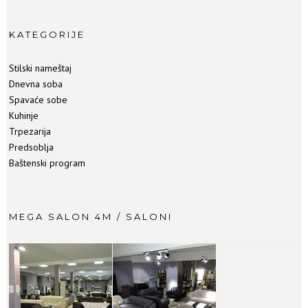
KATEGORIJE
Stilski nameštaj
Dnevna soba
Spavaće sobe
Kuhinje
Trpezarija
Predsoblja
Baštenski program
MEGA SALON 4M / SALONI