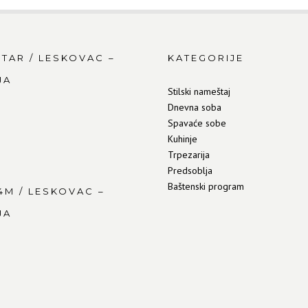
NTAR / LESKOVAC –
KATEGORIJE
JA
Stilski nameštaj
Dnevna soba
Spavaće sobe
Kuhinje
Trpezarija
Predsoblja
Baštenski program
4M / LESKOVAC –
JA