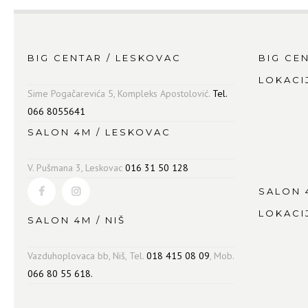
BIG CENTAR / LESKOVAC
BIG CE
LOKACI
Sime Pogačarevića 5, Kompleks Apostolović.
Tel.
066 8055641
SALON 4M / LESKOVAC
V. Pušmana 3, Leskovac
016 31 50 128
SALON 
LOKACI
SALON 4M / NIŠ
Vazduhoplovaca bb, Niš, Tel.
018 415 08 09
, Mob.
066 80 55 618.