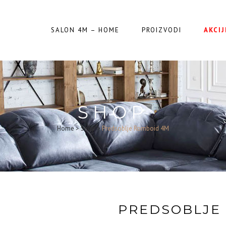
SALON 4M – HOME
PROIZVODI
AKCIJ
SHOP
Home
>
Shop
>
Predsoblje Romboid 4M
PREDSOBLJE